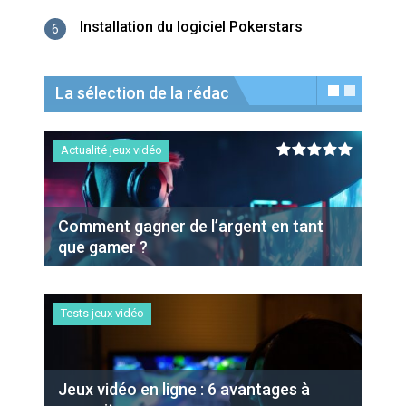
Installation du logiciel Pokerstars
6
La sélection de la rédac
Actualité jeux vidéo
Tutoriels
Comment gagner de l’argent en tant
Transfert de contenu de pc à pc avec
que gamer ?
EaseUs Todo PCTrans
Tests jeux vidéo
Tutoriels
Jeux vidéo en ligne : 6 avantages à
Logiciel EaseUS MobiSaver pour