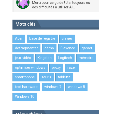
Merci pour ce guide ! J'ai toujours eu
des difficultés à utiliser All...
Mots clés
Acer
base de registre
clavier
defragmenter
démo
Elexence
gamer
jeux vidéo
Kingston
Logitech
mémoire
optimiser windows
proxy
razer
smartphone
souris
tablette
test hardware
windows 7
windows 8
Windows 10