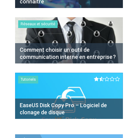
connaitre
Android
Réseaux et sécurité
Tutoriels
Comment choisir un outil de
communication interne en entreprise ?
Comment réduire le poids d’une vidéo
Tutoriels
Tutoriels
EaseUS Disk Copy Pro – Logiciel de
Cas pratique : récupérer des données
clonage de disque
puis migrer vers disque ssd