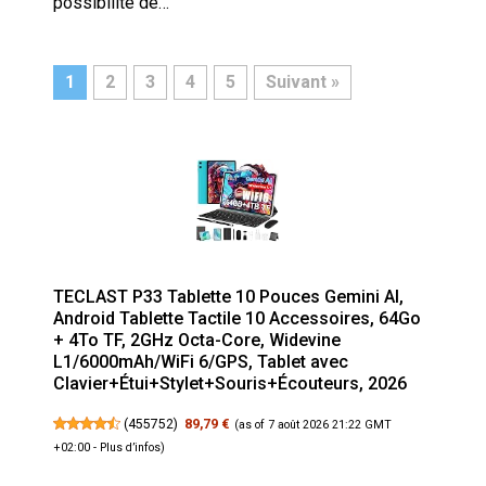
possibilité de…
1
2
3
4
5
Suivant »
TECLAST P33 Tablette 10 Pouces Gemini AI,
Android Tablette Tactile 10 Accessoires, 64Go
+ 4To TF, 2GHz Octa-Core, Widevine
L1/6000mAh/WiFi 6/GPS, Tablet avec
Clavier+Étui+Stylet+Souris+Écouteurs, 2026
(
455752
)
89,79 €
(as of 7 août 2026 21:22 GMT
+02:00 -
Plus d’infos
)