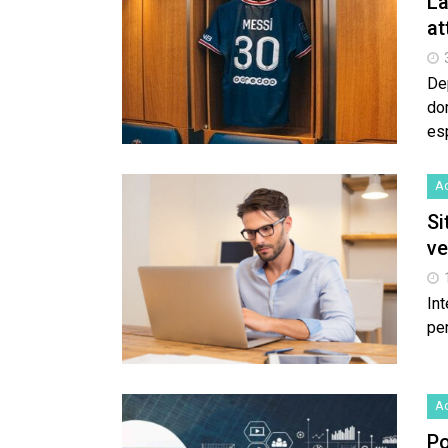
La
at
De
do
es
Ac
Si
ve
Int
pe
Ac
Po