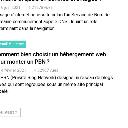
16 juin 2021
21378 vues
usage d’internet nécessite celui d’un Service de Nom de
maine communément appelé DNS. Jouant un rôle
terminant dans la navigation…
tualité Internet
mment bien choisir un hébergement web
ur monter un PBN ?
14 février 2021
32967 vues
 PBN (Private Blog Network) désigne un réseau de blogs
ivés qui sont regroupés sous un même site principal
pelé…
Suivant »