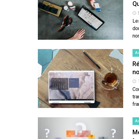
Qu
Le
dou
no
Ac
Ré
no
Co
tra
fr
Ac
Me