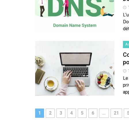
L’
Do
dé
Ac
Co
po
Le
pr
ap
1
2
3
4
5
6
…
21