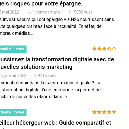
els risques pour votre épargne.
5 mai 2022
1 commentaire
15856 vues
s investisseurs qui ont épargné via N26 nourrissent sans
te quelques craintes face à l’actualité. En effet, de
mbreux médias…
tualité Internet
ussissez la transformation digitale avec de
uvelles solutions marketing
15 janvier 2022
9116 vues
mment réussir dans la transformation digitale ? La
nsformation digitale d’une entreprise lui permet de
anchir de nouvelles étapes dans le…
tualité Internet
illeur hébergeur web : Guide comparatif et