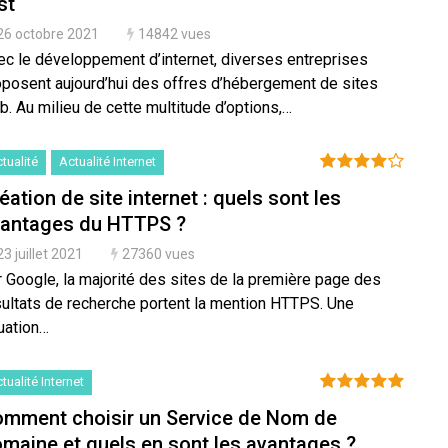
st
26 octobre 2021
14842 vues
ec le développement d’internet, diverses entreprises
oposent aujourd’hui des offres d’hébergement de sites
. Au milieu de cette multitude d’options,…
tualité
Actualité Internet
éation de site internet : quels sont les
antages du HTTPS ?
23 juillet 2021
27360 vues
r Google, la majorité des sites de la première page des
sultats de recherche portent la mention HTTPS. Une
uation…
tualité Internet
mment choisir un Service de Nom de
maine et quels en sont les avantages ?