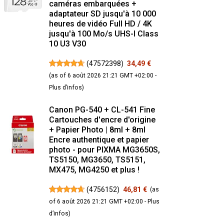
caméras embarquées +
adaptateur SD jusqu'à 10 000
heures de vidéo Full HD / 4K
jusqu'à 100 Mo/s UHS-I Class
10 U3 V30
(
47572398
)
34,49 €
(as of 6 août 2026 21:21 GMT +02:00 -
Plus d’infos
)
Canon PG-540 + CL-541 Fine
Cartouches d'encre d'origine
+ Papier Photo | 8ml + 8ml
Encre authentique et papier
photo - pour PIXMA MG3650S,
TS5150, MG3650, TS5151,
MX475, MG4250 et plus !
(
4756152
)
46,81 €
(as
of 6 août 2026 21:21 GMT +02:00 -
Plus
d’infos
)