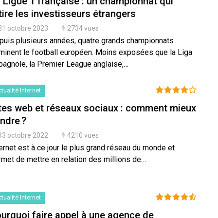
 Ligue 1 française : un championnat qui
tire les investisseurs étrangers
31 octobre 2023
2734 vues
puis plusieurs années, quatre grands championnats
minent le football européen. Moins exposées que la Liga
pagnole, la Premier League anglaise,…
tualité Internet
tes web et réseaux sociaux : comment mieux
ndre ?
13 octobre 2022
4210 vues
ernet est à ce jour le plus grand réseau du monde et
rmet de mettre en relation des millions de…
tualité Internet
urquoi faire appel à une agence de