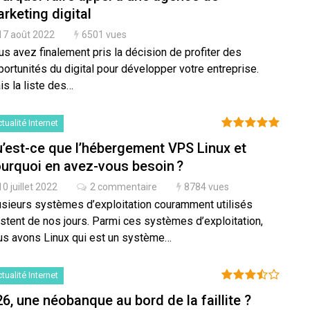
rketing digital
17 août 2022
6501 vues
s avez finalement pris la décision de profiter des
ortunités du digital pour développer votre entreprise.
is la liste des…
tualité Internet
’est-ce que l’hébergement VPS Linux et
urquoi en avez-vous besoin ?
10 juillet 2022
2 commentaire
8784 vues
usieurs systèmes d’exploitation couramment utilisés
istent de nos jours. Parmi ces systèmes d’exploitation,
us avons Linux qui est un système…
tualité Internet
6, une néobanque au bord de la faillite ?