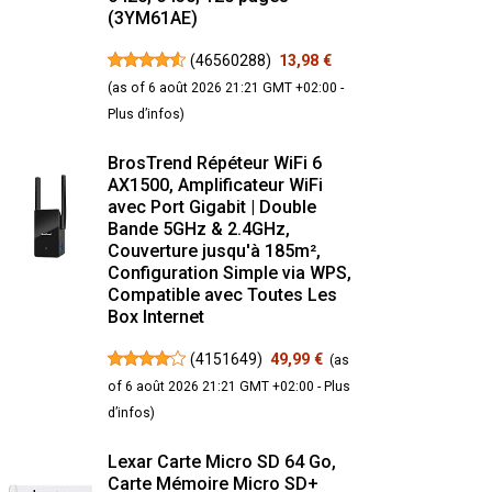
(3YM61AE)
(
46560288
)
13,98 €
(as of 6 août 2026 21:21 GMT +02:00 -
Plus d’infos
)
BrosTrend Répéteur WiFi 6
AX1500, Amplificateur WiFi
avec Port Gigabit | Double
Bande 5GHz & 2.4GHz,
Couverture jusqu'à 185m²,
Configuration Simple via WPS,
Compatible avec Toutes Les
Box Internet
(
4151649
)
49,99 €
(as
of 6 août 2026 21:21 GMT +02:00 -
Plus
d’infos
)
Lexar Carte Micro SD 64 Go,
Carte Mémoire Micro SD+