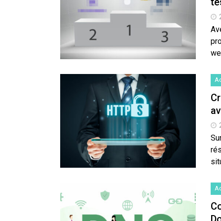
te
Av
pr
web
Ac
Cr
av
Su
ré
sit
Ac
Co
Do