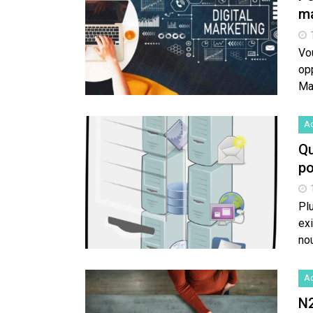
ma
Vou
opp
Ma
Ac
Qu
po
Pl
ex
no
Ac
N2