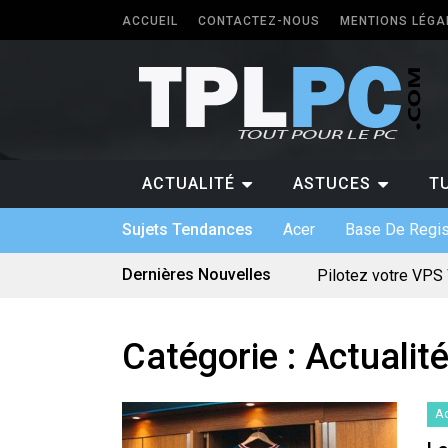
ACCUEIL
CONTACTEZ-NOUS
MENTIONS LÉGA
ACTUALITÉ
ASTUCES
T
Sujets Tendances
Acer
Base De Regis
Dernières Nouvelles
Pilotez votre VPS
Les différents for
5 types de logicie
Antivirus pour Wind
Quel PC faut-il avo
Catégorie :
Actualité
Quelle application
Logiciel sur mesur
Bien utiliser une c
Quels sont les jeu
Ac
Le divertissement 