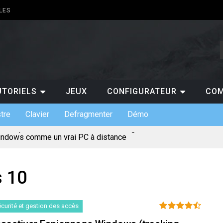
LES
UTORIELS
JEUX
CONFIGURATEUR
COM
tre
Clavier
Defragmenter
Démo
indows comme un vrai PC à distance
ts de claviers custom et leurs usages
 indispensables en entreprise
s : gratuit ou payant, lequel choisir ?
pour jouer au casino en ligne ?
 10
ermet de suivre les scores de NBA en temps réel ?
 pourquoi est-ce un atout pour les entreprises ?
te mentale pour votre projet de création de site
incontournables à absolument découvrir sur un PC ?
curité et gestion des accès
érique et l’évolution des loisirs en ligne