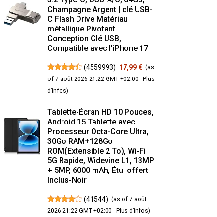
Champagne Argent | clé USB-
C Flash Drive Matériau
métallique Pivotant
Conception Clé USB,
Compatible avec l'iPhone 17
(
4559993
)
17,99 €
(as
of 7 août 2026 21:22 GMT +02:00 -
Plus
d’infos
)
Tablette-Écran HD 10 Pouces,
Android 15 Tablette avec
Processeur Octa-Core Ultra,
30Go RAM+128Go
ROM(Extensible 2 To), Wi-Fi
5G Rapide, Widevine L1, 13MP
+ 5MP, 6000 mAh, Étui offert
Inclus-Noir
(
41544
)
(as of 7 août
2026 21:22 GMT +02:00 -
Plus d’infos
)