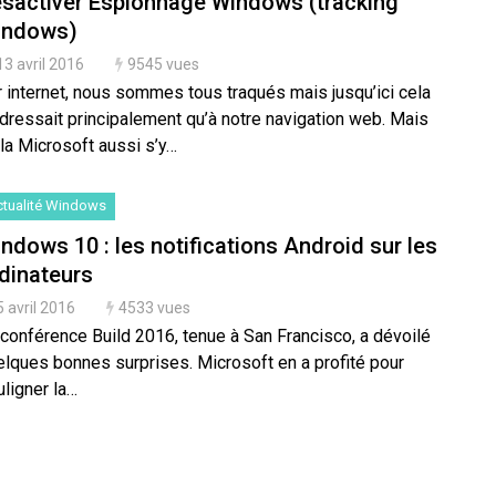
sactiver Espionnage Windows (tracking
indows)
13 avril 2016
9545 vues
r internet, nous sommes tous traqués mais jusqu’ici cela
adressait principalement qu’à notre navigation web. Mais
la Microsoft aussi s’y…
tualité Windows
ndows 10 : les notifications Android sur les
dinateurs
5 avril 2016
4533 vues
 conférence Build 2016, tenue à San Francisco, a dévoilé
elques bonnes surprises. Microsoft en a profité pour
ligner la…