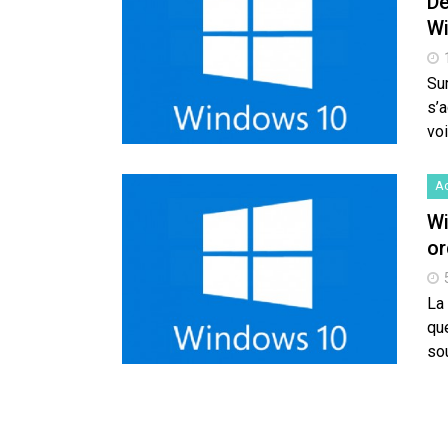
Dé
W
Su
s’
voi
Ac
Wi
or
La
qu
sou