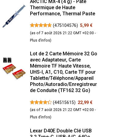
ARCTIC MX-4 (4 g) - Pâte
Thermique de Haute
Performance, Thermal Paste
(
475104576
)
5,99 €
(as of 7 août 2026 21:22 GMT +02:00 -
Plus d’infos
)
Lot de 2 Carte Mémoire 32 Go
avec Adaptateur, Carte
Mémoire TF Haute Vitesse,
UHS-I, A1, C10, Carte TF pour
Tablette/Téléphone/Appareil
Photo/Autoradio/Enregistreur
de Conduite (TF162 32 Go)
(
44515615
)
22,99 €
(as of 7 août 2026 21:22 GMT +02:00 -
Plus d’infos
)
Lexar D40E Double Clé USB
3.2 Type-C, USB-A/C, 64Go,