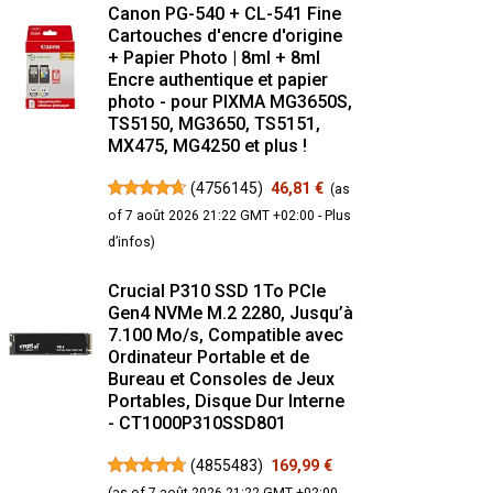
Canon PG-540 + CL-541 Fine
Cartouches d'encre d'origine
+ Papier Photo | 8ml + 8ml
Encre authentique et papier
photo - pour PIXMA MG3650S,
TS5150, MG3650, TS5151,
MX475, MG4250 et plus !
(
4756145
)
46,81 €
(as
of 7 août 2026 21:22 GMT +02:00 -
Plus
d’infos
)
Crucial P310 SSD 1To PCIe
Gen4 NVMe M.2 2280, Jusqu’à
7.100 Mo/s, Compatible avec
Ordinateur Portable et de
Bureau et Consoles de Jeux
Portables, Disque Dur Interne
- CT1000P310SSD801
(
4855483
)
169,99 €
(as of 7 août 2026 21:22 GMT +02:00 -