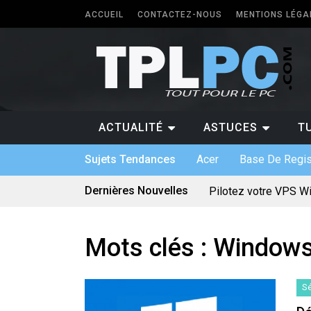
ACCUEIL
CONTACTEZ-NOUS
MENTIONS LÉGA
ACTUALITÉ
ASTUCES
T
Sujets Tendances
Acer
Base De Regis
Dernières Nouvelles
Pilotez votre VPS W
Les différents forma
5 types de logiciels
Antivirus pour Window
Quel PC faut-il avoir 
Mots clés :
Windows
Quelle application p
Logiciel sur mesure :
Bien utiliser une car
Quels sont les jeux 
Sé
Le divertissement num