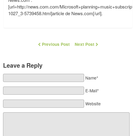
[url=http://news.com.com/Microsoft+planning+music+subscripti
1027_3-5739458.html]article de News.com[/url].
Previous Post
Next Post
Leave a Reply
Name*
E-Mail*
Website