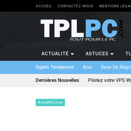
ACCUEIL
CONTACTEZ-NOUS
MENTIONS LÉGA
ACTUALITÉ
ASTUCES
T
Sujets Tendances
Acer
Base De Regis
Dernières Nouvelles
Pilotez votre VPS W
Les différents forma
5 types de logiciels
Antivirus pour Window
Quel PC faut-il avoir 
Actualité Linux
Quelle application p
Logiciel sur mesure :
Bien utiliser une car
Quels sont les jeux 
Le divertissement num