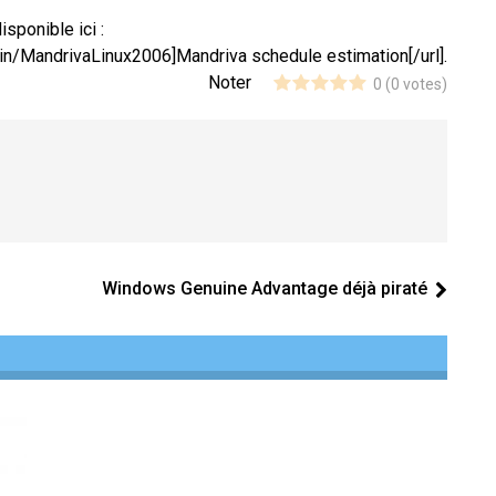
sponible ici :
in/MandrivaLinux2006]Mandriva schedule estimation[/url].
Noter
0
(
0
votes)
Windows Genuine Advantage déjà piraté
Mandriva Flash ou le Linux USB
Actualité Linux