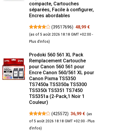
compacte, Cartouches
séparées, Facile à configurer,
Encres abordables
(
39517696
)
48,99 €
(as of 5 août 2026 18:18 GMT +02:00 -
Plus d’infos
)
Prodoki 560 561 XL Pack
Remplacement Cartouche
pour Canon 560 561 pour
Encre Canon 560/561 XL pour
Canon Pixma TS5350
TS7450a TS5350a TS5300
TS5350i TS5351 TS7450
TS5351a (2-Pack,1 Noir 1
Couleur)
(
425572
)
36,99 €
(as
of 5 août 2026 18:18 GMT +02:00 -
Plus
d’infos
)