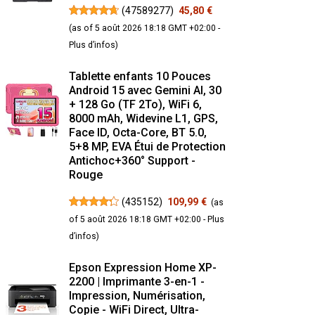
(
47589277
)
45,80 €
(as of 5 août 2026 18:18 GMT +02:00 -
Plus d’infos
)
Tablette enfants 10 Pouces
Android 15 avec Gemini AI, 30
+ 128 Go (TF 2To), WiFi 6,
8000 mAh, Widevine L1, GPS,
Face ID, Octa-Core, BT 5.0,
5+8 MP, EVA Étui de Protection
Antichoc+360° Support -
Rouge
(
435152
)
109,99 €
(as
of 5 août 2026 18:18 GMT +02:00 -
Plus
d’infos
)
Epson Expression Home XP-
2200 | Imprimante 3-en-1 -
Impression, Numérisation,
Copie - WiFi Direct, Ultra-