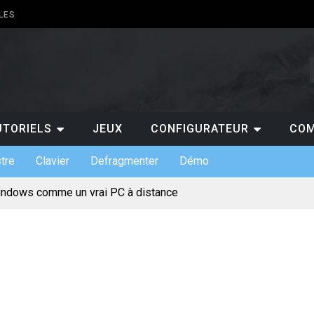
LES
UTORIELS
JEUX
CONFIGURATEUR
COM
tre
Clavier
Defragmenter
Démo
indows comme un vrai PC à distance
ts de claviers custom et leurs usages
 indispensables en entreprise
s : gratuit ou payant, lequel choisir ?
pour jouer au casino en ligne ?
ermet de suivre les scores de NBA en temps réel ?
 pourquoi est-ce un atout pour les entreprises ?
te mentale pour votre projet de création de site
incontournables à absolument découvrir sur un PC ?
érique et l’évolution des loisirs en ligne