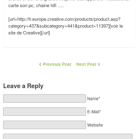
carte son pc, chaine hifi ….
[url=http://fr.europe.creative.com/products/product.asp?
category=437&subcategory=441&product=11397][voir le
site de Creative][/url]
Previous Post
Next Post
Leave a Reply
Name*
E-Mail*
Website