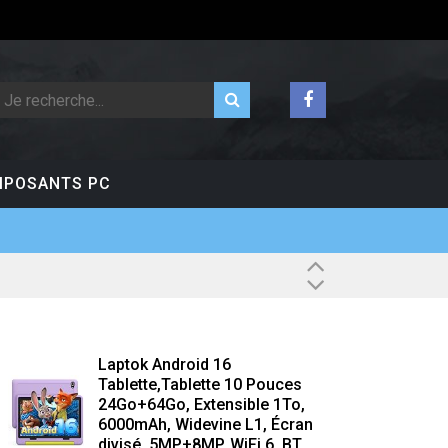
POSANTS PC
Laptok Android 16
Tablette,Tablette 10 Pouces
24Go+64Go, Extensible 1To,
6000mAh, Widevine L1, Écran
divisé, 5MP+8MP, WiFi 6, BT