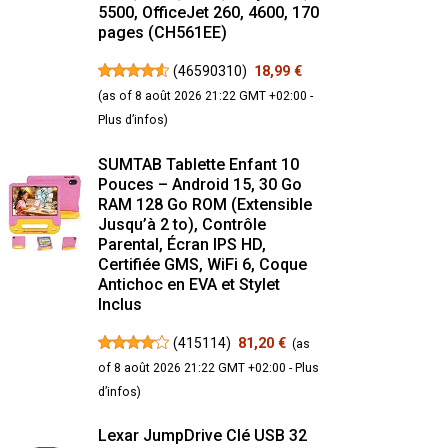
5500, OfficeJet 260, 4600, 170
pages (CH561EE)
(
46590310
)
18,99 €
(as of 8 août 2026 21:22 GMT +02:00 -
Plus d’infos
)
SUMTAB Tablette Enfant 10
Pouces – Android 15, 30 Go
RAM 128 Go ROM (Extensible
Jusqu’à 2 to), Contrôle
Parental, Écran IPS HD,
Certifiée GMS, WiFi 6, Coque
Antichoc en EVA et Stylet
Inclus
(
415114
)
81,20 €
(as
of 8 août 2026 21:22 GMT +02:00 -
Plus
d’infos
)
Lexar JumpDrive Clé USB 32