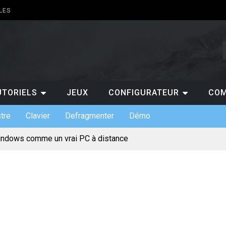
LES
UTORIELS
JEUX
CONFIGURATEUR
COM
tre
Clavier
Defragmenter
Démo
indows comme un vrai PC à distance
ts de claviers custom et leurs usages
 indispensables en entreprise
s : gratuit ou payant, lequel choisir ?
pour jouer au casino en ligne ?
ermet de suivre les scores de NBA en temps réel ?
 pourquoi est-ce un atout pour les entreprises ?
te mentale pour votre projet de création de site
incontournables à absolument découvrir sur un PC ?
érique et l’évolution des loisirs en ligne