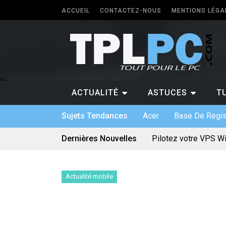
ACCUEIL
CONTACTEZ-NOUS
MENTIONS LÉGA
ACTUALITÉ
ASTUCES
T
Sujets Tendances
Acer
Base De Regis
Dernières Nouvelles
Pilotez votre VPS W
Les différents forma
5 types de logiciels
Antivirus pour Window
Quel PC faut-il avoir 
Actualité mobile
Quelle application p
Logiciel sur mesure :
Bien utiliser une car
Quels sont les jeux 
Le divertissement num