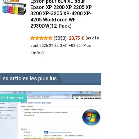
Epson pour 604 XL pour
Epson XP 2200 XP 2205 XP
3200 XP-3205 XP-4200 XP-
4205 Workforce WF
2930DW(12-Pack)
(
5053
)
20,75 €
(as of 8
août 2026 21:22 GMT +02:00 -
Plus
d’infos
)
Les articles les plus lus
Performance