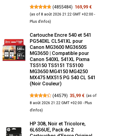
(
4855484
)
169,99 €
(as of 8 août 2026 21:22 GMT +02:00 -
Plus d’infos
)
Cartouche Encre 540 et 541
PG540XL CL541XL pour
Canon MG3600 MG3650S
MG3650 | Compatible pour
Canon 540XL 541XL Pixma
TS5150 TS5151 TS5100
MG3650 MG4150 MG4250
MX475 MX515 PG 540 CL 541
(Noir Couleur)
(
44579
)
35,99 €
(as of
8 août 2026 21:22 GMT +02:00 -
Plus
d’infos
)
HP 308, Noir et Tricolore,
6L6S6UE, Pack de 2
Cartouches d’Encre Original,