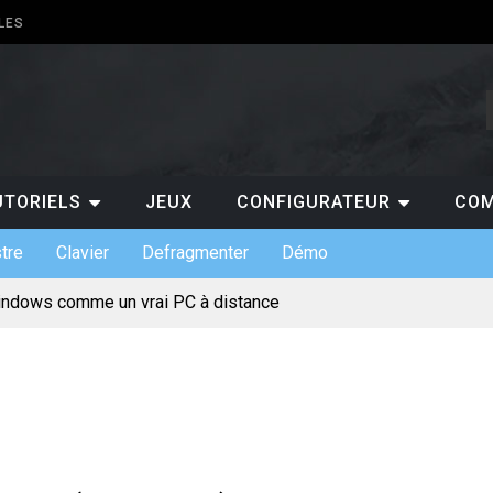
LES
UTORIELS
JEUX
CONFIGURATEUR
COM
tre
Clavier
Defragmenter
Démo
indows comme un vrai PC à distance
ts de claviers custom et leurs usages
 indispensables en entreprise
s : gratuit ou payant, lequel choisir ?
pour jouer au casino en ligne ?
ermet de suivre les scores de NBA en temps réel ?
 pourquoi est-ce un atout pour les entreprises ?
te mentale pour votre projet de création de site
incontournables à absolument découvrir sur un PC ?
érique et l’évolution des loisirs en ligne