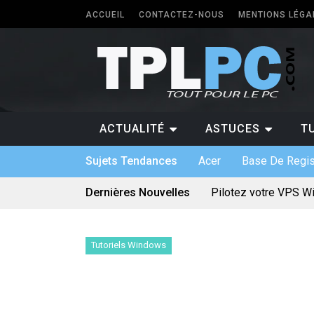
ACCUEIL
CONTACTEZ-NOUS
MENTIONS LÉGA
ACTUALITÉ
ASTUCES
T
Sujets Tendances
Acer
Base De Regis
Dernières Nouvelles
Pilotez votre VPS W
Les différents forma
5 types de logiciels
Antivirus pour Window
Quel PC faut-il avoir 
Tutoriels Windows
Quelle application p
Logiciel sur mesure :
Bien utiliser une car
Quels sont les jeux 
Le divertissement num