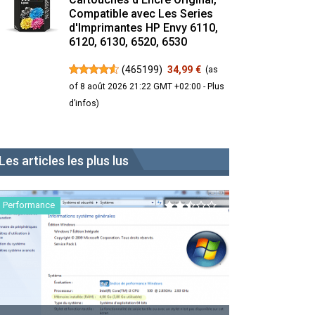
Compatible avec Les Series
d'Imprimantes HP Envy 6110,
6120, 6130, 6520, 6530
(
465199
)
34,99 €
(as
of 8 août 2026 21:22 GMT +02:00 -
Plus
d’infos
)
Les articles les plus lus
Performance