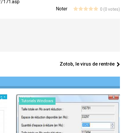
/f/171.asp
Noter
0
(
0
votes)
Zotob, le virus de rentrée
Tutoriels Windows