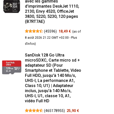
avec les gammes
d'imprimantes DeskJet 1110,
2130, Envy 4520, OfficeJet
3830, 5220, 5230, 120 pages
(B7RT7AE)
(
45596
)
18,49 €
(as of
8 août 2026 21:22 GMT +02:00 -
Plus
d’infos
)
SanDisk 128 Go Ultra
microSDXC, Carte micro sd +
adaptateur SD (Pour
Smartphone et Tablette, Video
Full HDD, jusqu'à 140 Mo/s,
UHS-I, La performance A1,
Class 10, U1) | Adaptateur
inclus, jusqu'à 140 Mo/s,
UHS-I, U1, classe 10, A1,
vidéo Full HD
(
465178955
)
25,90 €