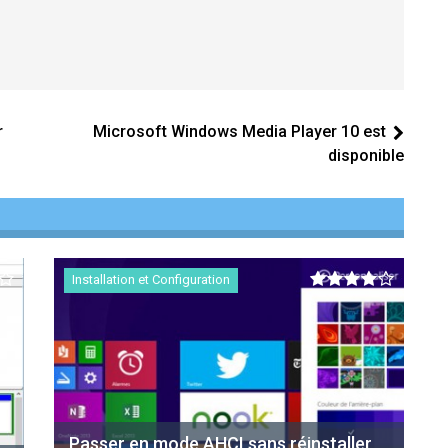
r
Microsoft Windows Media Player 10 est
disponible
Installation et Configuration
Passer en mode AHCI sans réinstaller