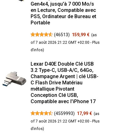
Gen4x4, jusqu'à 7 000 Mo/s
en Lecture, Compatible avec
PS5, Ordinateur de Bureau et
Portable
(
46513
)
159,99 €
(as
of 7 août 2026 21:22 GMT +02:00 -
Plus
d’infos
)
Lexar D40E Double Clé USB
3.2 Type-C, USB-A/C, 64Go,
Champagne Argent | clé USB-
C Flash Drive Matériau
métallique Pivotant
Conception Clé USB,
Compatible avec l'iPhone 17
(
4559993
)
17,99 €
(as
of 7 août 2026 21:22 GMT +02:00 -
Plus
d’infos
)