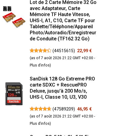
Lot de 2 Carte Mémoire 32 Go
avec Adaptateur, Carte
Mémoire TF Haute Vitesse,
UHS-I, A1, C10, Carte TF pour
Tablette/Téléphone/Appareil
Photo/Autoradio/Enregistreur
de Conduite (TF162 32 Go)
(
44515615
)
22,99 €
(as of 7 août 2026 21:22 GMT +02:00 -
Plus d’infos
)
SanDisk 128 Go Extreme PRO
carte SDXC + RescuePRO
Deluxe, jusqu'à 200 Mo/s,
UHS-I, Classe 10, U3, V30
(
47589209
)
46,95 €
(as of 7 août 2026 21:22 GMT +02:00 -
Plus d’infos
)