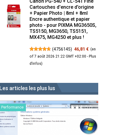
Canon PG-540 + CL-541 Fine
Cartouches d'encre d'origine
+ Papier Photo | 8ml + 8ml
Encre authentique et papier
photo - pour PIXMA MG3650S,
TS5150, MG3650, TS5151,
MX475, MG4250 et plus !
(
4756145
)
46,81 €
(as
of 7 août 2026 21:22 GMT +02:00 -
Plus
d’infos
)
Les articles les plus lus
Performance