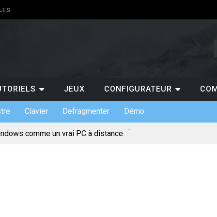
LES
UTORIELS
JEUX
CONFIGURATEUR
COM
tre
Clavier
Defragmenter
Démo
indows comme un vrai PC à distance
ts de claviers custom et leurs usages
 indispensables en entreprise
s : gratuit ou payant, lequel choisir ?
pour jouer au casino en ligne ?
ermet de suivre les scores de NBA en temps réel ?
 pourquoi est-ce un atout pour les entreprises ?
te mentale pour votre projet de création de site
incontournables à absolument découvrir sur un PC ?
érique et l’évolution des loisirs en ligne