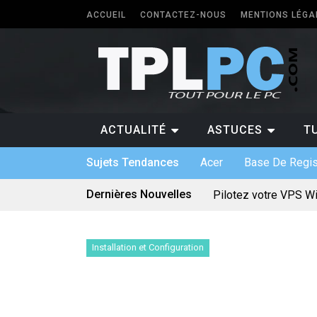
ACCUEIL
CONTACTEZ-NOUS
MENTIONS LÉGA
ACTUALITÉ
ASTUCES
T
Sujets Tendances
Acer
Base De Regis
Dernières Nouvelles
Pilotez votre VPS W
Les différents forma
5 types de logiciels
Antivirus pour Window
Quel PC faut-il avoir 
Installation et Configuration
Quelle application p
Logiciel sur mesure :
Bien utiliser une car
Quels sont les jeux 
Le divertissement num