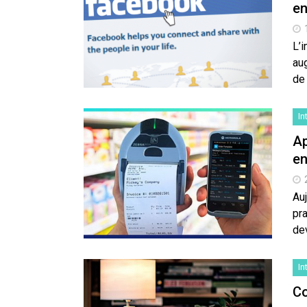
en
L’
au
de
In
Ap
en
Auj
pra
de
In
Co