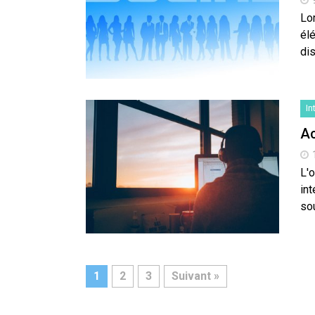
Lor
él
di
In
Ac
L'
in
sou
1
2
3
Suivant »