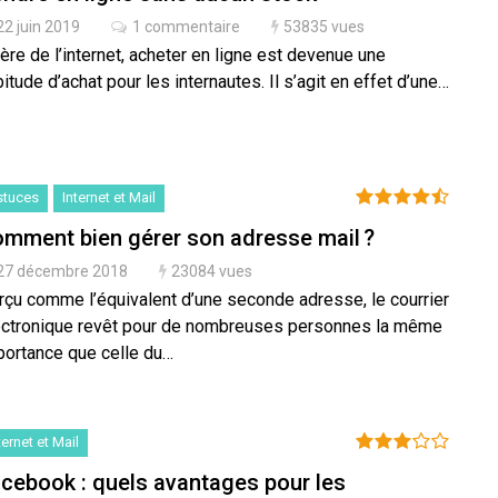
22 juin 2019
1 commentaire
53835 vues
’ère de l’internet, acheter en ligne est devenue une
itude d’achat pour les internautes. Il s’agit en effet d’une…
stuces
Internet et Mail
mment bien gérer son adresse mail ?
27 décembre 2018
23084 vues
rçu comme l’équivalent d’une seconde adresse, le courrier
ectronique revêt pour de nombreuses personnes la même
portance que celle du…
ternet et Mail
cebook : quels avantages pour les