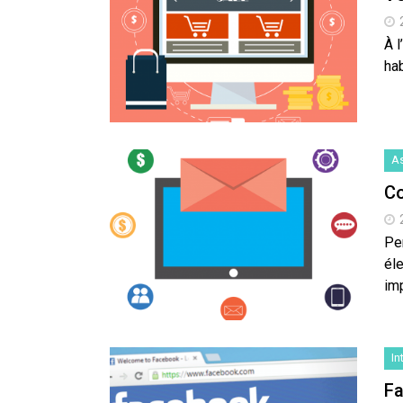
À l
hab
A
Co
Pe
él
im
In
Fa