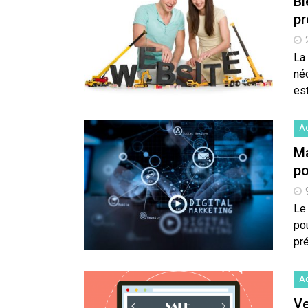
Bi
pr
La 
né
est
Ac
Ma
po
Le
pou
pr
Ac
Ve