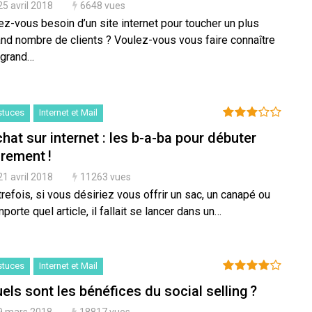
25 avril 2018
6648 vues
ez-vous besoin d’un site internet pour toucher un plus
and nombre de clients ? Voulez-vous vous faire connaître
 grand…
stuces
Internet et Mail
hat sur internet : les b-a-ba pour débuter
rement !
21 avril 2018
11263 vues
refois, si vous désiriez vous offrir un sac, un canapé ou
mporte quel article, il fallait se lancer dans un…
stuces
Internet et Mail
els sont les bénéfices du social selling ?