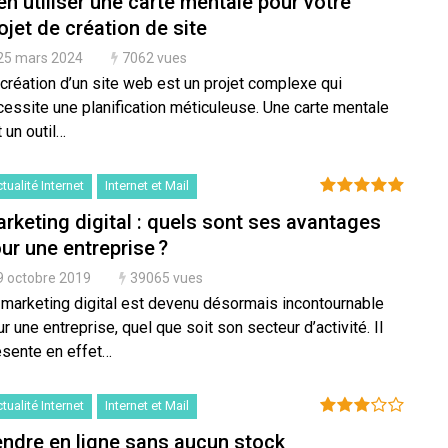
en utiliser une carte mentale pour votre
ojet de création de site
25 mars 2024
7062 vues
création d’un site web est un projet complexe qui
cessite une planification méticuleuse. Une carte mentale
 un outil…
tualité Internet
Internet et Mail
rketing digital : quels sont ses avantages
ur une entreprise ?
9 octobre 2019
39065 vues
 marketing digital est devenu désormais incontournable
r une entreprise, quel que soit son secteur d’activité. Il
ésente en effet…
tualité Internet
Internet et Mail
ndre en ligne sans aucun stock