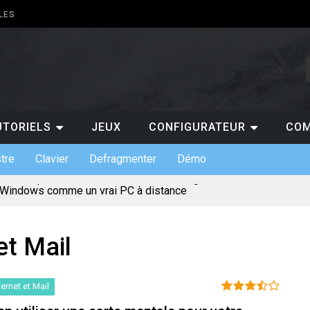
LES
UTORIELS
JEUX
CONFIGURATEUR
COM
tre
Clavier
Defragmenter
Démo
 Windows comme un vrai PC à distance
mats de claviers custom et leurs usages
ls indispensables en entreprise
ows : gratuit ou payant, lequel choisir ?
ir pour jouer au casino en ligne ?
et Mail
 permet de suivre les scores de NBA en temps réel ?
e : pourquoi est-ce un atout pour les entreprises ?
arte mentale pour votre projet de création de site
x incontournables à absolument découvrir sur un PC ?
ternet et Mail
numérique et l’évolution des loisirs en ligne