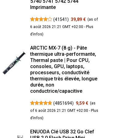
5740 5741 5742 5744
Imprimante
(
41541
)
39,89 €
(as of
6 août 2026 21:21 GMT +02:00 -
Plus
d’infos
)
ARCTIC MX-7 (8 g) - Pâte
thermique ultra-performante,
Thermal paste | Pour CPU,
consoles, GPU, laptops,
processeurs, conductivité
thermique très élevée, longue
durée, non
conductrice/capacitive
(
4851694
)
9,59 €
(as
of 6 août 2026 21:21 GMT +02:00 -
Plus
d’infos
)
ENUODA Clé USB 32 Go Clef
USB 2.0 Flash Drive Mini