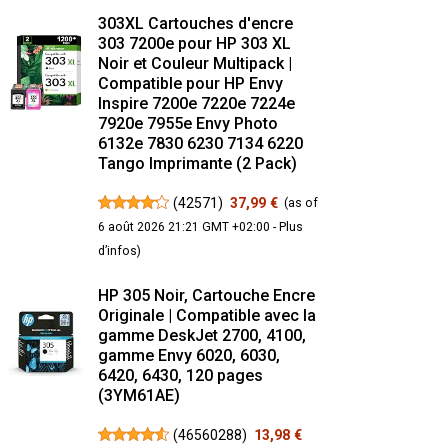
303XL Cartouches d'encre
303 7200e pour HP 303 XL
Noir et Couleur Multipack |
Compatible pour HP Envy
Inspire 7200e 7220e 7224e
7920e 7955e Envy Photo
6132e 7830 6230 7134 6220
Tango Imprimante (2 Pack)
(
42571
)
37,99 €
(as of
6 août 2026 21:21 GMT +02:00 -
Plus
d’infos
)
HP 305 Noir, Cartouche Encre
Originale | Compatible avec la
gamme DeskJet 2700, 4100,
gamme Envy 6020, 6030,
6420, 6430, 120 pages
(3YM61AE)
(
46560288
)
13,98 €