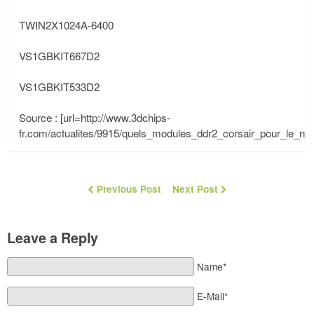
TWIN2X1024A-6400
VS1GBKIT667D2
VS1GBKIT533D2
Source : [url=http://www.3dchips-
fr.com/actualites/9915/quels_modules_ddr2_corsair_pour_le_nforce
Previous Post
Next Post
Leave a Reply
Name*
E-Mail*