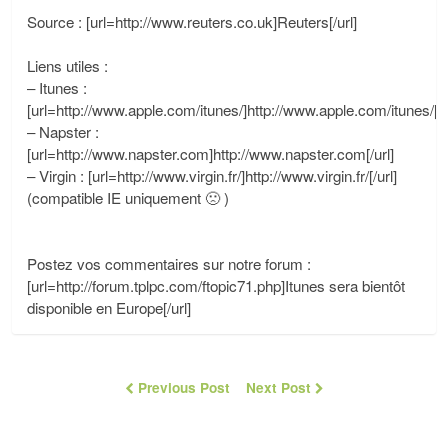
Source : [url=http://www.reuters.co.uk]Reuters[/url]
Liens utiles :
– Itunes :
[url=http://www.apple.com/itunes/]http://www.apple.com/itunes/[/u
– Napster :
[url=http://www.napster.com]http://www.napster.com[/url]
– Virgin : [url=http://www.virgin.fr/]http://www.virgin.fr/[/url]
(compatible IE uniquement 🙁 )
Postez vos commentaires sur notre forum :
[url=http://forum.tplpc.com/ftopic71.php]Itunes sera bientôt
disponible en Europe[/url]
Previous Post
Next Post