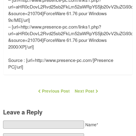
url=aHR0cDovL2Rvd25sb2FkLm52aWRpYS5jb20vV2luZG93
&source=210704]ForceWare 61.76 pour Windows
9x/ME[/url]
– [url=http://www.presence-pc.com/links1.php?
url=aHR0cDovL2Rvd25sb2FkLm52aWRpYS5jb20vV2luZG93cy
&source=210704]ForceWare 61.76 pour Windows
2000/XP[/url]
Source : [url=http://www.presence-pc.com/]Presence
PC[/url]
Previous Post
Next Post
Leave a Reply
Name*