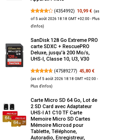
(
4354992
)
10,99 €
(as
of 5 août 2026 18:18 GMT +02:00 -
Plus
d’infos
)
SanDisk 128 Go Extreme PRO
carte SDXC + RescuePRO
Deluxe, jusqu'à 200 Mo/s,
UHS-I, Classe 10, U3, V30
(
47589277
)
45,80 €
(as of 5 août 2026 18:18 GMT +02:00 -
Plus d’infos
)
Carte Micro SD 64 Go, Lot de
2 SD Card avec Adaptateur
UHS-I A1 C10 TF Carte
Memoire Micro SD Cartes
Mémoire Microsd pour
Tablette, Téléphone,
Autoradio, Enregistreur,