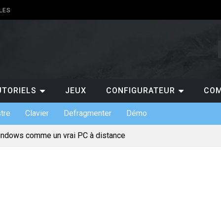
LES
UTORIELS
JEUX
CONFIGURATEUR
COM
tre
Clavier
Defragmenter
Démo
indows comme un vrai PC à distance
ts de claviers custom et leurs usages
 indispensables en entreprise
s : gratuit ou payant, lequel choisir ?
pour jouer au casino en ligne ?
ermet de suivre les scores de NBA en temps réel ?
 pourquoi est-ce un atout pour les entreprises ?
te mentale pour votre projet de création de site
incontournables à absolument découvrir sur un PC ?
érique et l’évolution des loisirs en ligne