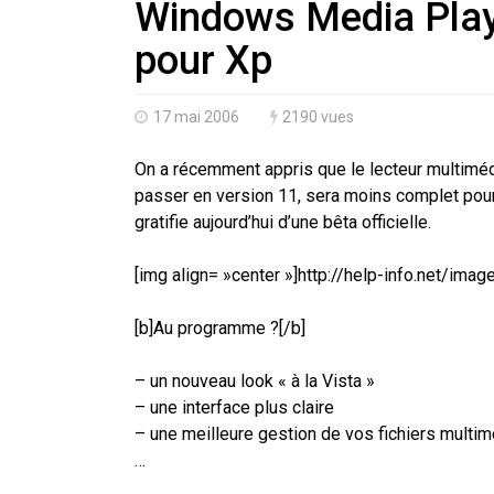
Windows Media Playe
pour Xp
17 mai 2006
2190 vues
On a récemment appris que le lecteur multiméd
passer en version 11, sera moins complet pou
gratifie aujourd’hui d’une bêta officielle.
[img align= »center »]http://help-info.net/i
[b]Au programme ?[/b]
– un nouveau look « à la Vista »
– une interface plus claire
– une meilleure gestion de vos fichiers multi
…