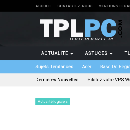
ACCUEIL
CONTACTEZ-NOUS
MENTIONS LÉGA
ACTUALITÉ
ASTUCES
T
Sujets Tendances
Acer
Base De Regis
Dernières Nouvelles
Pilotez votre VPS W
Les différents forma
5 types de logiciels
Antivirus pour Window
Quel PC faut-il avoir 
Actualité logiciels
Quelle application p
Logiciel sur mesure :
Bien utiliser une car
Quels sont les jeux 
Le divertissement num