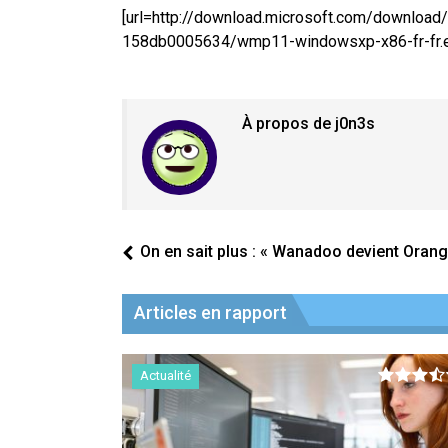
[url=http://download.microsoft.com/downloa
158db0005634/wmp11-windowsxp-x86-fr-fr.exe]
À propos de j0n3s
On en sait plus : « Wanadoo devient Orang
Articles en rapport
Actualité