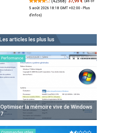
(
42568
)
37,99 €
(as of
5 août 2026 18:18 GMT +02:00 -
Plus
d’infos
)
Les articles les plus lus
Performance
Optimiser la mémoire vive de Windows
7
Commandes utiles