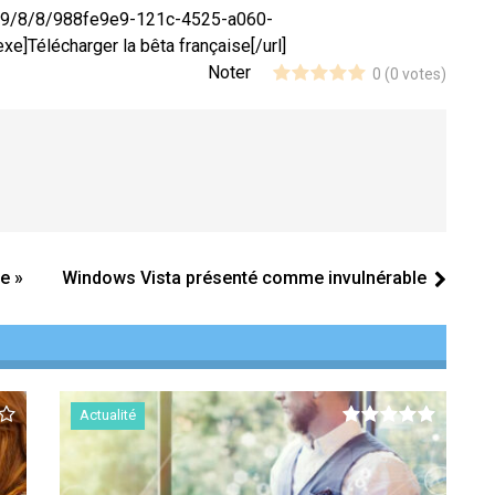
d/9/8/8/988fe9e9-121c-4525-a060-
Télécharger la bêta française[/url]
Noter
0
(
0
votes)
e »
Windows Vista présenté comme invulnérable
Actualité