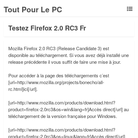
Tout Pour Le PC
Testez Firefox 2.0 RC3 Fr
Mozilla Firefox 2.0 RC3 (Release Candidate 3) est
disponible au téléchargement. Si vous avez déjà installé une
release précédente il vous suffit de faire une mise à jour.
Pour accéder à la page des téléchargements c’est
[url=http://www.mozilla.org/projects/bonecho/all-
rc.html]ici[/url].
[url=http://www.mozilla.com/products/download.html?
product=firefox-2.0rc3&os=win&lang=fr]Accès direct[/url] au
téléchargement de la version française pour Windows.
[url=http://www.mozilla.com/products/download.html?
product=firefox-2.0rc3&os=linux&lang=fr]Accès direct[/url]