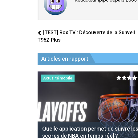
[TEST] Box TV : Découverte de la Sunvell
T95Z Plus
Articles en rapport
Actualité mobile
Quelle application permet de suivre le
scores de NBA en temps réel ?