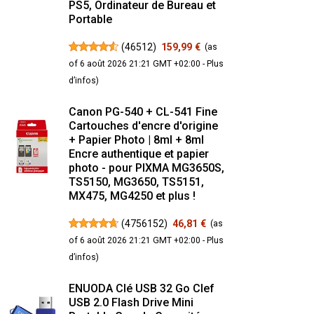
PS5, Ordinateur de Bureau et
Portable
(
46512
)
159,99 €
(as
of 6 août 2026 21:21 GMT +02:00 -
Plus
d’infos
)
Canon PG-540 + CL-541 Fine
Cartouches d'encre d'origine
+ Papier Photo | 8ml + 8ml
Encre authentique et papier
photo - pour PIXMA MG3650S,
TS5150, MG3650, TS5151,
MX475, MG4250 et plus !
(
4756152
)
46,81 €
(as
of 6 août 2026 21:21 GMT +02:00 -
Plus
d’infos
)
ENUODA Clé USB 32 Go Clef
USB 2.0 Flash Drive Mini