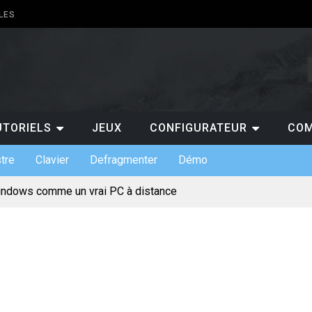
LES
UTORIELS
JEUX
CONFIGURATEUR
COM
tre
Clavier
Defragmenter
Démo
indows comme un vrai PC à distance
ts de claviers custom et leurs usages
 indispensables en entreprise
s : gratuit ou payant, lequel choisir ?
pour jouer au casino en ligne ?
ermet de suivre les scores de NBA en temps réel ?
 pourquoi est-ce un atout pour les entreprises ?
te mentale pour votre projet de création de site
incontournables à absolument découvrir sur un PC ?
érique et l’évolution des loisirs en ligne