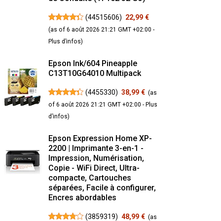
(
44515606
)
22,99 €
(as of 6 août 2026 21:21 GMT +02:00 -
Plus d’infos
)
Epson Ink/604 Pineapple
C13T10G64010 Multipack
(
4455330
)
38,99 €
(as
of 6 août 2026 21:21 GMT +02:00 -
Plus
d’infos
)
Epson Expression Home XP-
2200 | Imprimante 3-en-1 -
Impression, Numérisation,
Copie - WiFi Direct, Ultra-
compacte, Cartouches
séparées, Facile à configurer,
Encres abordables
(
3859319
)
48,99 €
(as