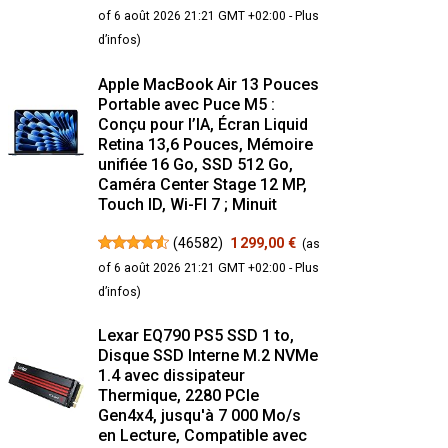
of 6 août 2026 21:21 GMT +02:00 -
Plus
d’infos
)
Apple MacBook Air 13 Pouces
Portable avec Puce M5 :
Conçu pour l’IA, Écran Liquid
Retina 13,6 Pouces, Mémoire
unifiée 16 Go, SSD 512 Go,
Caméra Center Stage 12 MP,
Touch ID, Wi-FI 7 ; Minuit
(
46582
)
1 299,00 €
(as
of 6 août 2026 21:21 GMT +02:00 -
Plus
d’infos
)
Lexar EQ790 PS5 SSD 1 to,
Disque SSD Interne M.2 NVMe
1.4 avec dissipateur
Thermique, 2280 PCIe
Gen4x4, jusqu'à 7 000 Mo/s
en Lecture, Compatible avec