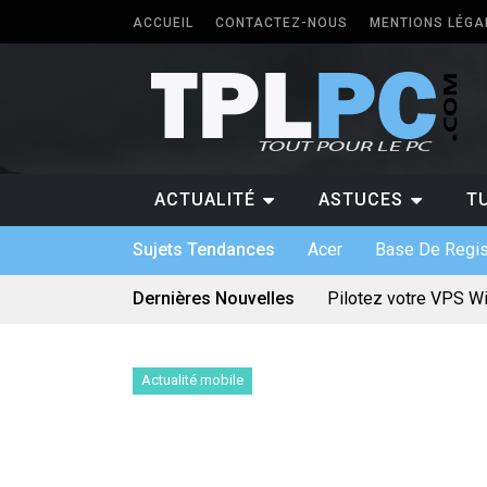
ACCUEIL
CONTACTEZ-NOUS
MENTIONS LÉGA
ACTUALITÉ
ASTUCES
T
Sujets Tendances
Acer
Base De Regis
Dernières Nouvelles
Pilotez votre VPS W
Les différents forma
5 types de logiciels
Antivirus pour Window
Quel PC faut-il avoir 
Actualité mobile
Quelle application p
Logiciel sur mesure :
Bien utiliser une car
Quels sont les jeux 
Le divertissement num