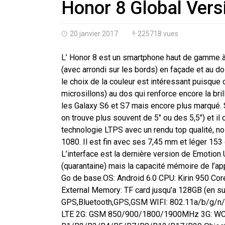
Honor 8 Global Vers
20 janvier 2017
225718 vues
L’ Honor 8 est un smartphone haut de gamme à p
(avec arrondi sur les bords) en façade et au dos
le choix de la couleur est intéressant puisque 
microsillons) au dos qui renforce encore la b
les Galaxy S6 et S7 mais encore plus marqué. 
on trouve plus souvent de 5″ ou des 5,5″) et il
technologie LTPS avec un rendu top qualité, no
1080. Il est fin avec ses 7,45 mm et léger 153 
L’interface est la dernière version de Emotion UI
(quarantaine) mais la capacité mémoire de l’app
Go de base.OS: Android 6.0 CPU: Kirin 950 C
External Memory: TF card jusqu’a 128GB (en s
GPS,Bluetooth,GPS,GSM WIFI: 802.11a/b/g/n
LTE 2G: GSM 850/900/1800/1900MHz 3G: W