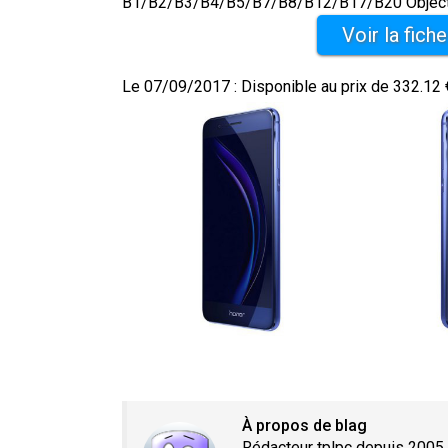
B1/B2/B3/B4/B5/B7/B8/B12/B17/B20 Objectif a
Voir la fich
Le 07/09/2017 : Disponible au prix de 332.12 
À propos de blag
Rédacteur tplpc depuis 2005