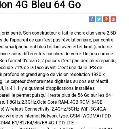
ion 4G Bleu 64 Go
rix serré. Son constructeur a fait le choix d’un verre 2,5D
 de l’appareil ce qui n’est pas révolutionnaire, par contre
ce smartphone est bleu brillant avec effet limé (sorte de
rillance sous différentes couches de verre. Un peu comme
Son format d’écran 5,2 pouces n’est pas des plus répandu,
 occupe 71% de la face avant. C’est une dalle IPS de
ir profond et grand angle de vision résolution 1920 x
g. Le capteur d’empreintes digitales au dos est réactif.
, la 4.1. Il y a quantité d’applications installées
areil le permet puisqu’il reste plus de 56 Go sur les 64
ores: 1.8GHz,2.3GHz,Octa Core RAM: 4GB ROM: 64GB
us) Wireless Connectivity: 2.4GHz/5GHz WiFi,3G,4G,A-
/ac wireless internet Network type: GSM+WCDMA+FDD-
CDMA B1/B2/B4/B5/B8 4G: FDD-LTE