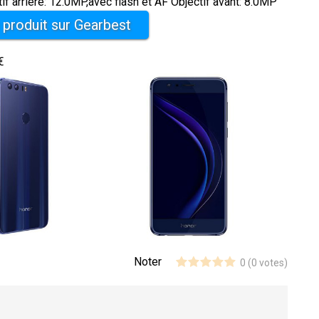
rrière: 12.0MP,avec flash et AF Objectif avant: 8.0MP
e produit sur Gearbest
€
Noter
0
(
0
votes)