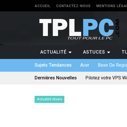
ACCUEIL
CONTACTEZ-NOUS
MENTIONS LÉGA
ACTUALITÉ
ASTUCES
T
Sujets Tendances
Acer
Base De Regis
Dernières Nouvelles
Pilotez votre VPS W
Les différents forma
5 types de logiciels
Antivirus pour Window
Quel PC faut-il avoir 
Actualité divers
Quelle application p
Logiciel sur mesure :
Bien utiliser une car
Quels sont les jeux 
Le divertissement num