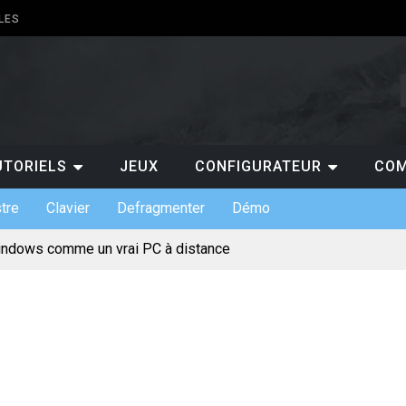
LES
UTORIELS
JEUX
CONFIGURATEUR
COM
tre
Clavier
Defragmenter
Démo
indows comme un vrai PC à distance
ts de claviers custom et leurs usages
 indispensables en entreprise
s : gratuit ou payant, lequel choisir ?
pour jouer au casino en ligne ?
ermet de suivre les scores de NBA en temps réel ?
 pourquoi est-ce un atout pour les entreprises ?
te mentale pour votre projet de création de site
incontournables à absolument découvrir sur un PC ?
érique et l’évolution des loisirs en ligne