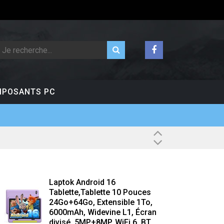
POSANTS PC
Laptok Android 16
Tablette,Tablette 10 Pouces
24Go+64Go, Extensible 1To,
6000mAh, Widevine L1, Écran
divisé, 5MP+8MP, WiFi 6, BT