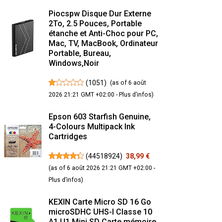
Piocspw Disque Dur Externe
2To, 2.5 Pouces, Portable
étanche et Anti-Choc pour PC,
Mac, TV, MacBook, Ordinateur
Portable, Bureau,
Windows,Noir
(
1051
)
(as of 6 août
2026 21:21 GMT +02:00 -
Plus d’infos
)
Epson 603 Starfish Genuine,
4-Colours Multipack Ink
Cartridges
(
44518924
)
38,99 €
(as of 6 août 2026 21:21 GMT +02:00 -
Plus d’infos
)
KEXIN Carte Micro SD 16 Go
microSDHC UHS-I Classe 10
A1 U1 Mini SD Carte mémoire