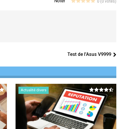
Noter
0
(
0
votes)
Test de l’Asus V9999
Actualité divers