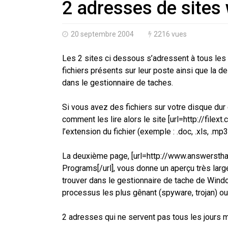
2 adresses de sites
20 septembre 2004
2216 vues
Les 2 sites ci dessous s’adressent à tous les 
fichiers présents sur leur poste ainsi que la d
dans le gestionnaire de taches.
Si vous avez des fichiers sur votre disque du
comment les lire alors le site [url=http://filext
l’extension du fichier (exemple : .doc, .xls, .m
La deuxième page, [url=http://www.answerstha
Programs[/url], vous donne un aperçu très larg
trouver dans le gestionnaire de tache de Win
processus les plus gênant (spyware, trojan) o
2 adresses qui ne servent pas tous les jours ma