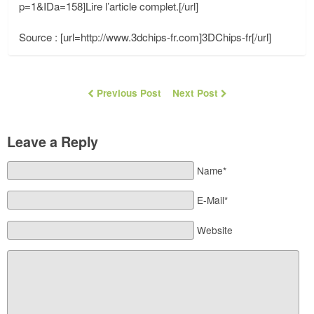
p=1&IDa=158]Lire l’article complet.[/url]
Source : [url=http://www.3dchips-fr.com]3DChips-fr[/url]
Previous Post
Next Post
Leave a Reply
Name*
E-Mail*
Website