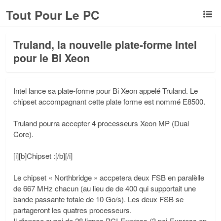
Tout Pour Le PC
Truland, la nouvelle plate-forme Intel
pour le Bi Xeon
Intel lance sa plate-forme pour Bi Xeon appelé Truland. Le
chipset accompagnant cette plate forme est nommé E8500.
Truland pourra accepter 4 processeurs Xeon MP (Dual
Core).
[i][b]Chipset :[/b][/i]
Le chipset « Northbridge » accpetera deux FSB en paralèlle
de 667 MHz chacun (au lieu de de 400 qui supportait une
bande passante totale de 10 Go/s). Les deux FSB se
partageront les quatres processeurs.
Il dispose aussi de 28 lignes PCI-Express (3 pci-Express en