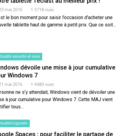
tre tablette Teclast au meilleur prix !
23 mai 2016
3718 vues
st le bon moment pour saisir l’occasion d’acheter une
velle tablette haut de gamme à petit prix. Que ce soit…
tualité sécurité et virus
ndows dévoile une mise à jour cumulative
ur Windows 7
21 mai 2016
4480 vues
rsonne ne s’y attendait, Windows vient de dévoiler une
se à jour cumulative pour Windows 7. Cette MAJ vient
tifier tous…
tualité logiciels
ogle Spaces : pour faciliter le partage de