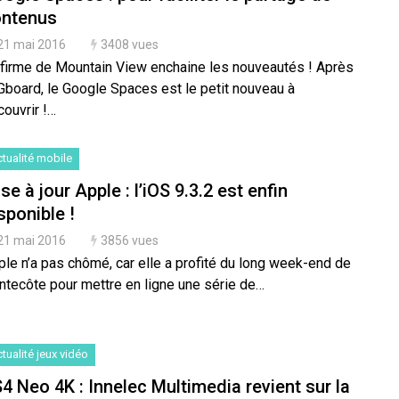
ontenus
21 mai 2016
3408 vues
 firme de Mountain View enchaine les nouveautés ! Après
 Gboard, le Google Spaces est le petit nouveau à
ouvrir !…
tualité mobile
se à jour Apple : l’iOS 9.3.2 est enfin
sponible !
21 mai 2016
3856 vues
ple n’a pas chômé, car elle a profité du long week-end de
ntecôte pour mettre en ligne une série de…
tualité jeux vidéo
4 Neo 4K : Innelec Multimedia revient sur la