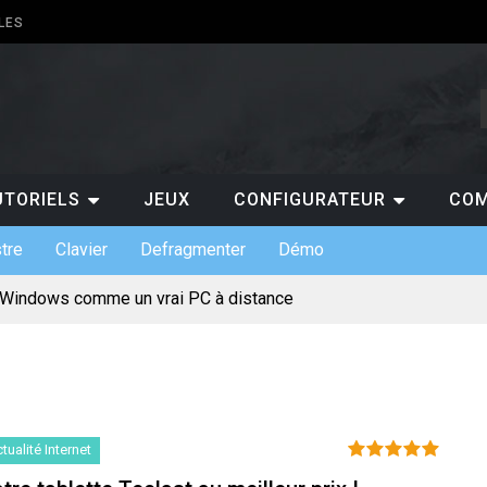
LES
UTORIELS
JEUX
CONFIGURATEUR
COM
tre
Clavier
Defragmenter
Démo
 Windows comme un vrai PC à distance
mats de claviers custom et leurs usages
ls indispensables en entreprise
ows : gratuit ou payant, lequel choisir ?
ir pour jouer au casino en ligne ?
é
 permet de suivre les scores de NBA en temps réel ?
e : pourquoi est-ce un atout pour les entreprises ?
arte mentale pour votre projet de création de site
x incontournables à absolument découvrir sur un PC ?
tualité Internet
numérique et l’évolution des loisirs en ligne