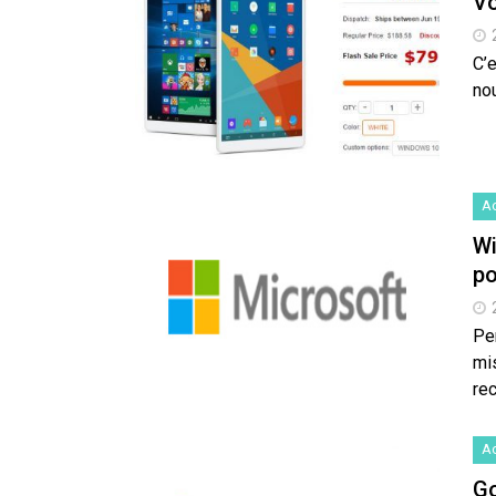
Vo
C’e
nou
Ac
Wi
po
Pe
mi
rec
Ac
Go