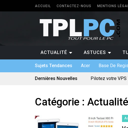
ACCUEIL
CONTACTEZ-NOUS
MENTIONS LÉGA
ACTUALITÉ
ASTUCES
T
Sujets Tendances
Acer
Base De Regis
Dernières Nouvelles
Pilotez votre VPS
Les différents for
5 types de logicie
Antivirus pour Wind
Quel PC faut-il avo
Catégorie :
Actualit
Quelle application
Logiciel sur mesur
Bien utiliser une c
Quels sont les jeu
Ac
Le divertissement 