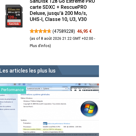
SanDisk 128 Go Extreme PRO
carte SDXC + RescuePRO
Deluxe, jusqu'à 200 Mo/s,
UHS-I, Classe 10, U3, V30
(
47589228
)
46,95 €
(as of 8 août 2026 21:22 GMT +02:00 -
Plus d’infos
)
Les articles les plus lus
Performance