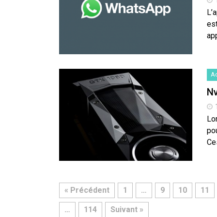
L’
es
app
Ac
Nv
Lor
po
Ce
« Précédent
1
…
9
10
11
…
114
Suivant »