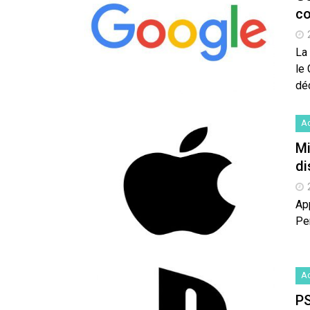
c
La
le
déc
Ac
Mi
di
Ap
Pe
Ac
PS