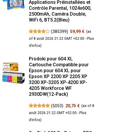
Applications Préinstallées et
Contrôle Parental, 1024x600,
2500mAh, Caméra Double,
WiFi 6, BT5.2(Bleu)
(
385399
)
59,99 €
(as
of 8 août 2026 21:22 GMT +02:00 -
Plus
d’infos
)
Prodoki pour 604 XL
Cartouche Compatible pour
Epson pour 604 XL pour
Epson XP 2200 XP 2205 XP
3200 XP-3205 XP-4200 XP-
4205 Workforce WF
2930DW(12-Pack)
(
5053
)
20,75 €
(as of 8
août 2026 21:22 GMT +02:00 -
Plus
d’infos
)