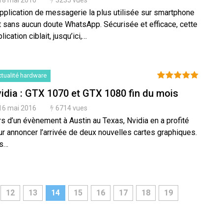
18 mai 2016
3235 vues
application de messagerie la plus utilisée sur smartphone
t sans aucun doute WhatsApp. Sécurisée et efficace, cette
lication ciblait, jusqu’ici,…
tualité hardware
idia : GTX 1070 et GTX 1080 fin du mois
16 mai 2016
6714 vues
s d’un évènement à Austin au Texas, Nvidia en a profité
ur annoncer l’arrivée de deux nouvelles cartes graphiques.
s…
12
13
14
15
16
17
18
19