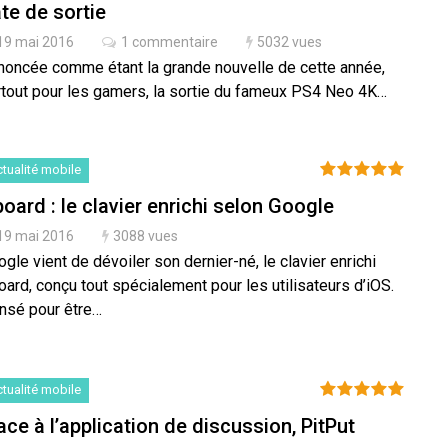
te de sortie
19 mai 2016
1 commentaire
5032 vues
noncée comme étant la grande nouvelle de cette année,
rtout pour les gamers, la sortie du fameux PS4 Neo 4K…
tualité mobile
oard : le clavier enrichi selon Google
19 mai 2016
3088 vues
gle vient de dévoiler son dernier-né, le clavier enrichi
ard, conçu tout spécialement pour les utilisateurs d’iOS.
nsé pour être…
tualité mobile
ace à l’application de discussion, PitPut