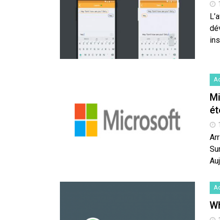
L’
dév
ins
Ac
Mi
ét
Arr
Su
Au
Ac
Wh