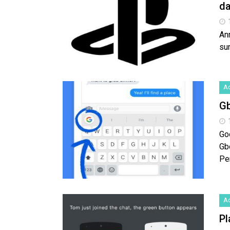
da
An
su
Ac
Gb
Goo
Gbo
Pe
Ac
Pl