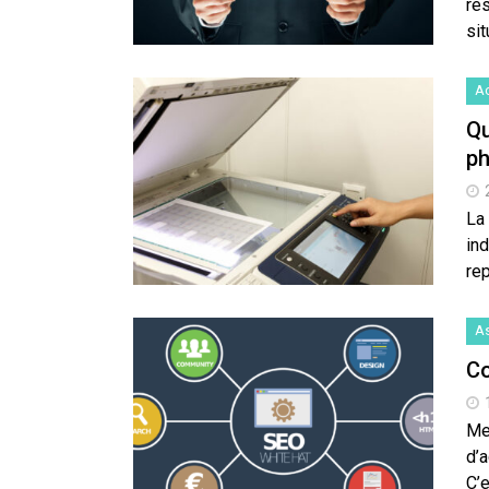
ré
sit
Ac
Qu
ph
La
ind
re
A
Co
Me
d’a
C’