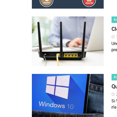
Ac
Cl
Une
pre
Ac
Qu
Si
n’e