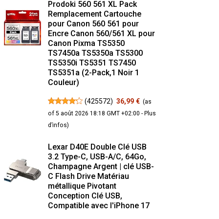
Prodoki 560 561 XL Pack
Remplacement Cartouche
pour Canon 560 561 pour
Encre Canon 560/561 XL pour
Canon Pixma TS5350
TS7450a TS5350a TS5300
TS5350i TS5351 TS7450
TS5351a (2-Pack,1 Noir 1
Couleur)
(
425572
)
36,99 €
(as
of 5 août 2026 18:18 GMT +02:00 -
Plus
d’infos
)
Lexar D40E Double Clé USB
3.2 Type-C, USB-A/C, 64Go,
Champagne Argent | clé USB-
C Flash Drive Matériau
métallique Pivotant
Conception Clé USB,
Compatible avec l'iPhone 17