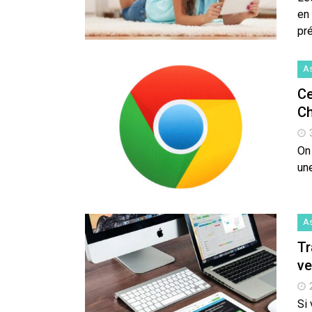
en 
pr
A
Ce
C
On
une
A
Tr
ve
Si