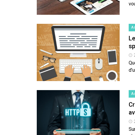
vo
A
Le
sp
Que
d’u
Ac
Cr
av
Su