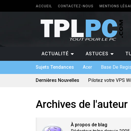
ACCUEIL
CONTACTEZ-NOUS
MENTIONS LÉGA
ACTUALITÉ
ASTUCES
T
Sujets Tendances
Acer
Base De Regis
Dernières Nouvelles
Pilotez votre VPS W
Les différents forma
5 types de logiciels
Antivirus pour Window
Quel PC faut-il avoir 
Archives de l'auteur
Quelle application p
Logiciel sur mesure :
Bien utiliser une car
Quels sont les jeux 
À propos de blag
Le divertissement num