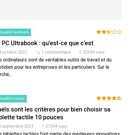
tualité hardware
 PC Ultrabook : qu’est-ce que c’est
4 octobre 2021
1 commentaire
25549 vues
 ordinateurs sont de véritables outils de travail et du
tidien pour les entreprises et les particuliers. Sur le
rché,…
tualité mobile
els sont les critères pour bien choisir sa
blette tactile 10 pouces
2 septembre 2021
21594 vues
 tablettes tactiles font partie des meilleures innovations