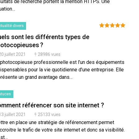
sultats de recherche portent la mention HTTPS. Une
uation…
tualité divers
els sont les différents types de
otocopieuses ?
20 juillet 2021
28986 vues
 photocopieuse professionnelle est l’un des équipements
ispensables pour la vie quotidienne d’une entreprise. Elle
présente un grand avantage dans…
stuces
mment référencer son site internet ?
13 juillet 2021
25133 vues
ttre en place une stratégie de référencement permet
ccroitre le trafic de votre site internet et donc sa visibilité.
est…