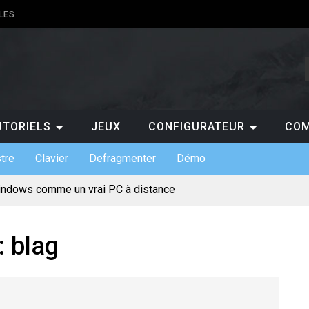
LES
UTORIELS
JEUX
CONFIGURATEUR
COM
tre
Clavier
Defragmenter
Démo
indows comme un vrai PC à distance
ts de claviers custom et leurs usages
 indispensables en entreprise
s : gratuit ou payant, lequel choisir ?
pour jouer au casino en ligne ?
 :
blag
ermet de suivre les scores de NBA en temps réel ?
 pourquoi est-ce un atout pour les entreprises ?
te mentale pour votre projet de création de site
incontournables à absolument découvrir sur un PC ?
érique et l’évolution des loisirs en ligne