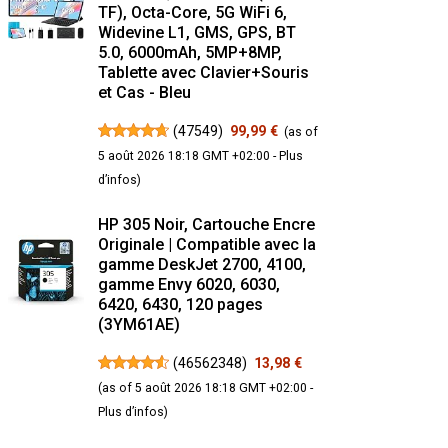
TF), Octa-Core, 5G WiFi 6,
Widevine L1, GMS, GPS, BT
5.0, 6000mAh, 5MP+8MP,
Tablette avec Clavier+Souris
et Cas - Bleu
(
47549
)
99,99 €
(as of
5 août 2026 18:18 GMT +02:00 -
Plus
d’infos
)
HP 305 Noir, Cartouche Encre
Originale | Compatible avec la
gamme DeskJet 2700, 4100,
gamme Envy 6020, 6030,
6420, 6430, 120 pages
(3YM61AE)
(
46562348
)
13,98 €
(as of 5 août 2026 18:18 GMT +02:00 -
Plus d’infos
)