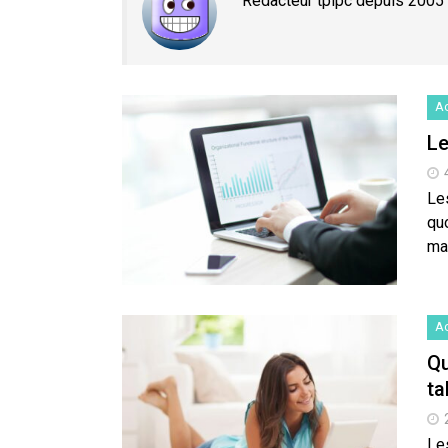
Rédacteur tplpc depuis 2005
Ac
Le
Les
quo
ma
Ac
Qu
ta
Les