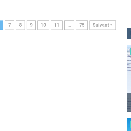
7
8
9
10
11
…
75
Suivant »