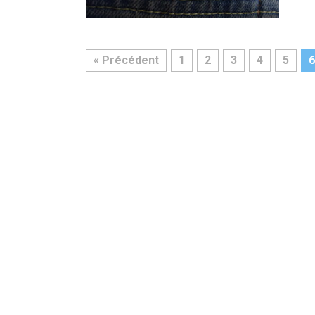
« Précédent
1
2
3
4
5
6