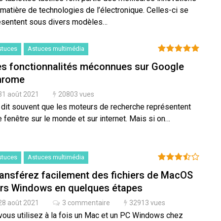
matière de technologies de l’électronique. Celles-ci se
ésentent sous divers modèles…
stuces
Astuces multimédia
s fonctionnalités méconnues sur Google
hrome
31 août 2021
20803 vues
 dit souvent que les moteurs de recherche représentent
 fenêtre sur le monde et sur internet. Mais si on…
stuces
Astuces multimédia
ansférez facilement des fichiers de MacOS
rs Windows en quelques étapes
28 août 2021
3 commentaire
32913 vues
 vous utilisez à la fois un Mac et un PC Windows chez