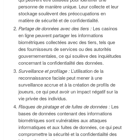
personne de manière unique. Leur collecte et leur
stockage soulèvent des préoccupations en
matière de sécurité et de confidentialité.
Partage de données avec des tiers :
Les casinos
en ligne peuvent partager les informations
biométriques collectées avec des tiers, tels que
des fournisseurs de services ou des autorités
gouvernementales, ce qui soulève des inquiétudes
concernant la confidentialité des données.
Surveillance et profilage :
L’utilisation de la
reconnaissance faciale peut mener à une
surveillance accrue et à la création de profils de
joueurs, ce qui peut avoir un impact négatif sur la
vie privée des individus.
Risques de piratage et de fuites de données :
Les
bases de données contenant des informations
biométriques sont vulnérables aux attaques
informatiques et aux fuites de données, ce qui peut
compromettre la sécurité et la confidentialité des