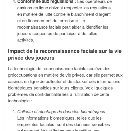
Conformité aux régulations :
Les opérateurs de
casinos en ligne doivent respecter les régulations
en matière de lutte contre le blanchiment d’argent
et de financement du terrorisme. La
reconnaissance faciale peut aider à identifier les
joueurs suspectés de participer à de telles
activités.
Impact de la reconnaissance faciale sur la vie
privée des joueurs
La technologie de reconnaissance faciale soulève des
préoccupations en matière de vie privée, car elle permet aux
casinos en ligne de collecter et de stocker des informations
biométriques sensibles sur leurs clients. Voici quelques
problèmes de confidentialité liés à l’utilisation de cette
technologie :
Collecte et stockage de données biométriques :
Les informations biométriques, telles que les
empreintes faciales, sont des données sensibles
qui peuvent être utilisées pour identifier une