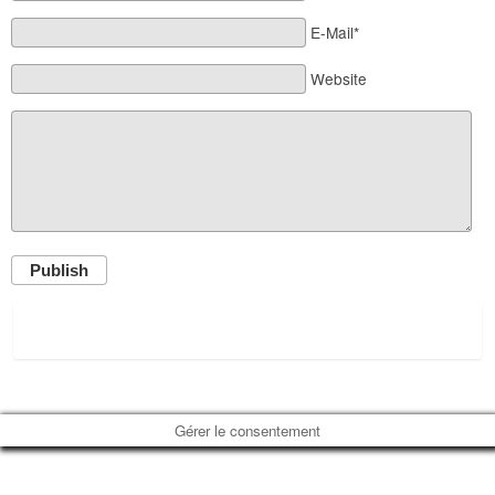
E-Mail*
Website
Publish
Gérer le consentement