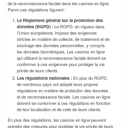
de la reconnaissance faciale dans les casinos en ligne.
Parmi ces régulations figurent :
Le Règlement général sur la protection des
données (RGPD) :
Le RGPD, en vigueur dans
l’Union européenne, impose des exigences
strictes en matière de collecte, de traitement et de
stockage des données personnelles, y compris
les données biométriques. Les casinos en ligne
qui utilisent la reconnaissance faciale doivent se
conformer à ces exigences pour protéger la vie
privée de leurs clients.
Les régulations nationales :
En plus du RGPD,
de nombreux pays ont adopté leurs propres
régulations en matière de protection des données
et de reconnaissance faciale. Les casinos en ligne
doivent se conformer à ces régulations en fonction
de leur localisation et de celle de leurs clients.
En plus des régulations, les casinos en ligne peuvent
prendre des mesures pour protéger la vie privée de leurs