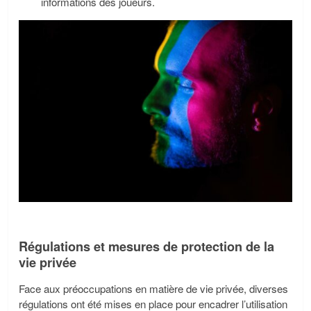
informations des joueurs.
Régulations et mesures de protection de la
vie privée
Face aux préoccupations en matière de vie privée, diverses
régulations ont été mises en place pour encadrer l’utilisation