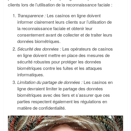
clients lors de l’utilisation de la reconnaissance faciale :
Transparence :
Les casinos en ligne doivent
informer clairement leurs clients sur l’utilisation de
la reconnaissance faciale et obtenir leur
consentement avant de collecter et de traiter leurs
données biométriques.
Sécurité des données :
Les opérateurs de casinos
en ligne doivent mettre en place des mesures de
sécurité robustes pour protéger les données
biométriques contre les fuites et les attaques
informatiques.
Limitation du partage de données :
Les casinos en
ligne devraient limiter le partage des données
biométriques avec des tiers et s’assurer que ces
parties respectent également les régulations en
matière de confidentialité.