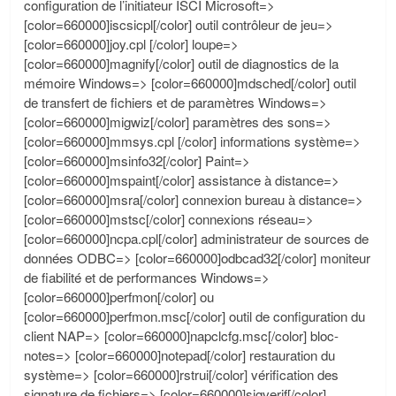
configuration de l’initiateur ISCI Microsoft=>
[color=660000]iscsicpl[/color] outil contrôleur de jeu=>
[color=660000]joy.cpl [/color] loupe=>
[color=660000]magnify[/color] outil de diagnostics de la
mémoire Windows=> [color=660000]mdsched[/color] outil
de transfert de fichiers et de paramètres Windows=>
[color=660000]migwiz[/color] paramètres des sons=>
[color=660000]mmsys.cpl [/color] informations système=>
[color=660000]msinfo32[/color] Paint=>
[color=660000]mspaint[/color] assistance à distance=>
[color=660000]msra[/color] connexion bureau à distance=>
[color=660000]mstsc[/color] connexions réseau=>
[color=660000]ncpa.cpl[/color] administrateur de sources de
données ODBC=> [color=660000]odbcad32[/color] moniteur
de fiabilité et de performances Windows=>
[color=660000]perfmon[/color] ou
[color=660000]perfmon.msc[/color] outil de configuration du
client NAP=> [color=660000]napclcfg.msc[/color] bloc-
notes=> [color=660000]notepad[/color] restauration du
système=> [color=660000]rstrui[/color] vérification des
signature de fichiers=> [color=660000]sigverif[/color]