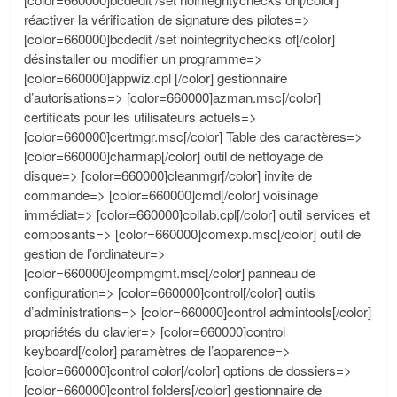
réactiver la vérification de signature des pilotes=>
[color=660000]bcdedit /set nointegritychecks of[/color]
désinstaller ou modifier un programme=>
[color=660000]appwiz.cpl [/color] gestionnaire
d’autorisations=> [color=660000]azman.msc[/color]
certificats pour les utilisateurs actuels=>
[color=660000]certmgr.msc[/color] Table des caractères=>
[color=660000]charmap[/color] outil de nettoyage de
disque=> [color=660000]cleanmgr[/color] invite de
commande=> [color=660000]cmd[/color] voisinage
immédiat=> [color=660000]collab.cpl[/color] outil services et
composants=> [color=660000]comexp.msc[/color] outil de
gestion de l’ordinateur=>
[color=660000]compmgmt.msc[/color] panneau de
configuration=> [color=660000]control[/color] outils
d’administrations=> [color=660000]control admintools[/color]
propriétés du clavier=> [color=660000]control
keyboard[/color] paramètres de l’apparence=>
[color=660000]control color[/color] options de dossiers=>
[color=660000]control folders[/color] gestionnaire de