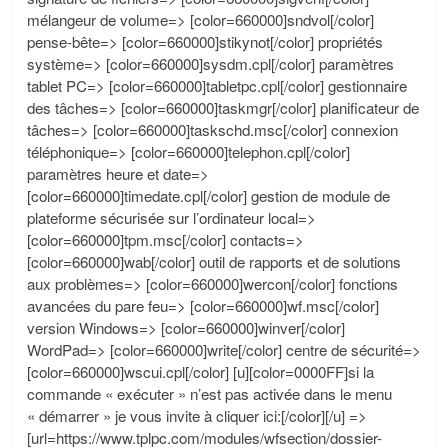
mélangeur de volume=> [color=660000]sndvol[/color]
pense-bête=> [color=660000]stikynot[/color] propriétés
système=> [color=660000]sysdm.cpl[/color] paramètres
tablet PC=> [color=660000]tabletpc.cpl[/color] gestionnaire
des tâches=> [color=660000]taskmgr[/color] planificateur de
tâches=> [color=660000]taskschd.msc[/color] connexion
téléphonique=> [color=660000]telephon.cpl[/color]
paramètres heure et date=>
[color=660000]timedate.cpl[/color] gestion de module de
plateforme sécurisée sur l’ordinateur local=>
[color=660000]tpm.msc[/color] contacts=>
[color=660000]wab[/color] outil de rapports et de solutions
aux problèmes=> [color=660000]wercon[/color] fonctions
avancées du pare feu=> [color=660000]wf.msc[/color]
version Windows=> [color=660000]winver[/color]
WordPad=> [color=660000]write[/color] centre de sécurité=>
[color=660000]wscui.cpl[/color] [u][color=0000FF]si la
commande « exécuter » n’est pas activée dans le menu
« démarrer » je vous invite à cliquer ici:[/color][/u] =>
[url=https://www.tplpc.com/modules/wfsection/dossier-