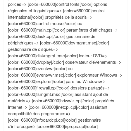
polices=> [color=660000]control fonts[/color] options
régionales et linguistiques=> [color=660000]control
international[/color] propriétés de la souris=>
[color=660000]control mouse[/color] ou
[color=660000]main.cpl[/color] paramètres d’affichages=>
[color=660000]desk.cpl[/color] gestionnaire de
périphériques=> [color=660000]devmgmt.msc[/color]
gestionnaire de disques=>
[color=660000]diskmgmt.msc[/color] lecteur DVD=>
[color=660000]dvdplay[/color] observateur d’évènements=>
[color=660000]eventvwr[/color] ou
[color=660000]eventvwr.msc[/color] explorateur Windows=>
[color=660000]explorer[/color] pare feu Windows=>
[color=660000]firewall.cpl[/color] dossiers partagés=>
[color=660000]fsmgmt.msc[/color] assistant ajout de
matériels=> [color=660000]hdwwiz.cpl[/color] propriétés
Internet=> [color=660000]inetcpl.cpl[/color] assistant
compatibilité des programmes=>
[color=660000]infocardcpl.cpl[/color] gestionnaire
d’infrarouge=> [color=660000]irprops.cpl[/color]