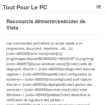
Tout Pour Le PC
Raccourcis démarrer/exécuter de
Vista
Les commandes permettant un accès rapide à un
programme, document, répertoire…etc.. [u]
[color=660000]via le menu[/color][/u]:
[img]/images/dossier96/0805250118003418712.png[/img]
[color=0000FF][i](sous windows vista)[/i][/color] outils de
diagnostic directX=> [color=660000]dxdiag[/color] base de
registre=> [color=660000]regedit[/color] configuration du
systeme=> [color=660000]msconfig[/color] outil capture
d’écran=> [color=660000]snippingtool[/color] gestion des
services=> [color=660000]services.msc[/color] volet
Windows=> [color=660000]sidebar[/color] désactiver la
vérification de signature des pilotes=>
[color=660000]bcdedit /set nointegritychecks on[/color]